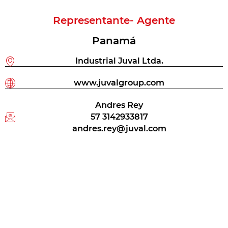
Representante- Agente
Panamá
Industrial Juval Ltda.
www.juvalgroup.com
Andres Rey
57 3142933817
andres.rey@juval.com