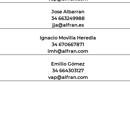
Jose Albarran
34 663249988
jja@alfran.es
Ignacio Movilla Heredia
34 670667871
imh@alfran.com
Emilio Gómez
34 664303127
vap@alfran.com