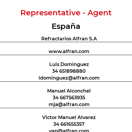
Representative - Agent​
España
Refractarios Alfran S.A
www.alfran.com
Luis Dominguez
34 651898880
ldominguez@alfran.com
Manuel Alconchel
34 667563935
mja@alfran.com
Victor Manuel Alvarez
34 661655357
vap@alfran.com