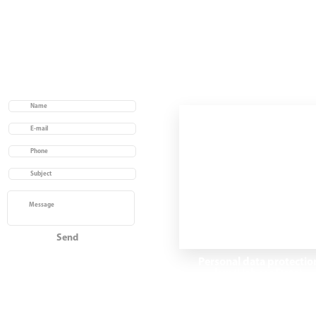
Useful links
Home
Acerca de
Ver productos
Contacto
Personal data protectio
law (Habeas Data)