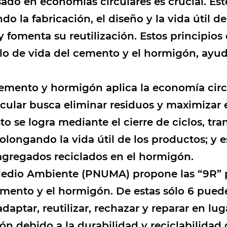
sado en economías circulares es crucial. E
 la fabricación, el diseño y la vida útil de 
fomenta su reutilización. Estos principios
iclo de vida del cemento y el hormigón, ayu
cemento y hormigón aplica la economía circ
lar busca eliminar residuos y maximizar e
sto se logra mediante el cierre de ciclos, t
rolongando la vida útil de los productos; y 
agregados reciclados en el hormigón.
edio Ambiente (PNUMA) propone las “9R” pa
emento y el hormigón. De estas sólo 6 pued
adaptar, reutilizar, rechazar y reparar en lu
ión debido a la durabilidad y reciclabilidad