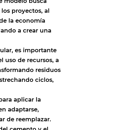
ste modelo busca
los proyectos, al
 de la economía
dando a crear una
ular, es importante
l uso de recursos, a
ransformando residuos
estrechando ciclos,
ra aplicar la
en adaptarse,
gar de reemplazar.
 del cemento y el