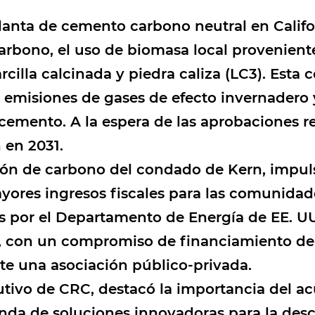
 planta de cemento carbono neutral en Calif
carbono, el uso de biomasa local provenien
cilla calcinada y piedra caliza (LC3). Esta
as emisiones de gases de efecto invernader
mento. A la espera de las aprobaciones re
 en 2031.
stión de carbono del condado de Kern, impu
ores ingresos fiscales para las comunidad
das por el Departamento de Energía de EE. U
, con un compromiso de financiamiento de 
nte una asociación público-privada.
cutivo de CRC, destacó la importancia del 
nda de soluciones innovadoras para la desc