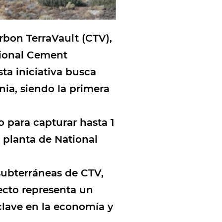
rbon TerraVault (CTV),
ional Cement
sta iniciativa busca
ia, siendo la primera
 para capturar hasta 1
 planta de National
subterráneas de CTV,
yecto representa un
clave en la economía y