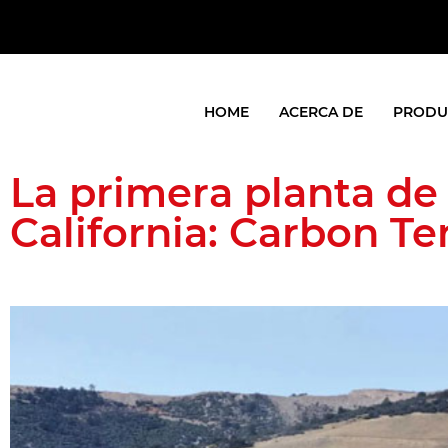
HOME
ACERCA DE
PRODU
La primera planta de
California: Carbon T