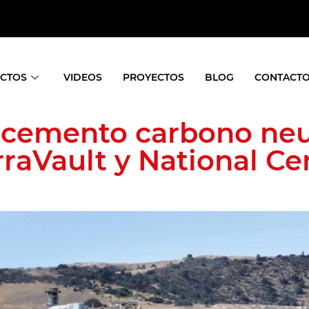
CTOS
VIDEOS
PROYECTOS
BLOG
CONTACT
 cemento carbono neu
erraVault y National C