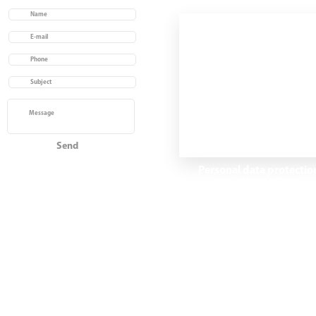
Home
Acerca de
Ver productos
Contacto
Personal data protectio
law (Habeas Data)