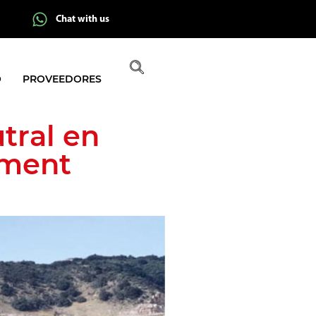
Chat with us
O
PROVEEDORES
tral en
ement