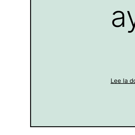
a
Lee la 