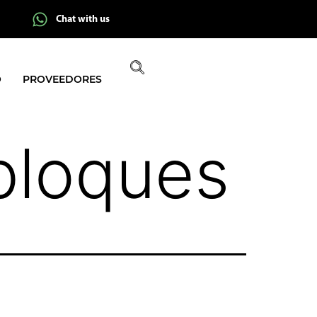
Chat with us
O
PROVEEDORES
bloques