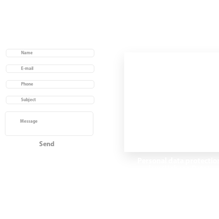
Useful links
Home
Acerca de
Ver productos
Contacto
Personal data protectio
law (Habeas Data)