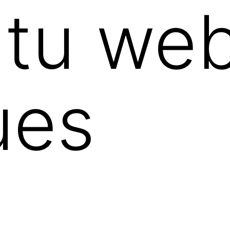
 tu we
ues