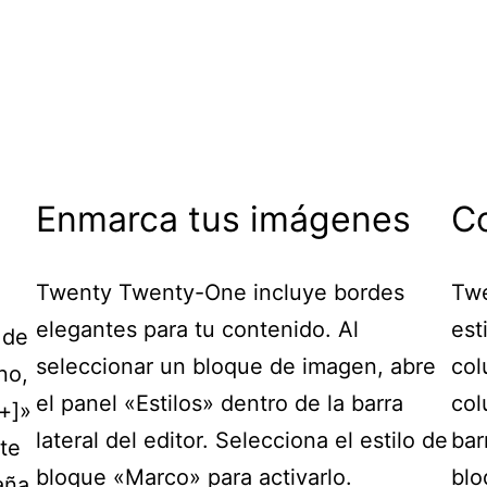
Enmarca tus imágenes
C
Twenty Twenty-One incluye bordes
Twe
elegantes para tu contenido. Al
est
 de
seleccionar un bloque de imagen, abre
col
no,
el panel «Estilos» dentro de la barra
col
+]»
lateral del editor. Selecciona el estilo de
bar
rte
bloque «Marco» para activarlo.
blo
aña