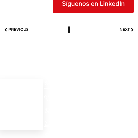
Síguenos en LinkedIn
PREVIOUS
NEXT
Useful links
Contact details
Cra 52 # 32 – 56
Home
Medellín - Colombia
+57(604)2321704
Acerca de
Ver productos
NORTH AMERICA - EMEA WhatsApp
Contacto
LATAM WhatsApp
PROJECTS WhatsApp