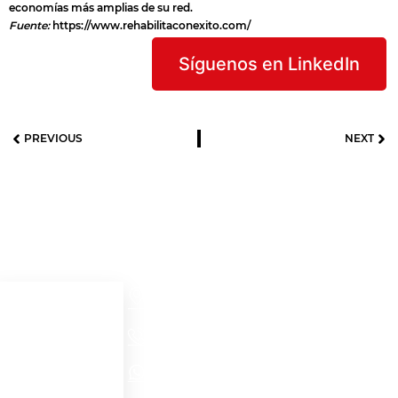
economías más amplias de su red.
Fuente:
https://www.rehabilitaconexito.com/
Síguenos en LinkedIn
PREVIOUS
NEXT
Useful links
Contact details
Cra 52 # 32 – 56
Home
Medellín - Colombia
+57(604)2321704
Acerca de
Ver productos
NORTH AMERICA - EMEA WhatsApp