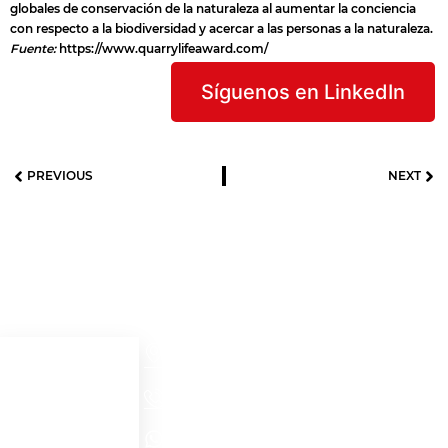
globales de conservación de la naturaleza al aumentar la conciencia
con respecto a la biodiversidad y acercar a las personas a la naturaleza.
Fuente:
https://www.quarrylifeaward.com/
Síguenos en LinkedIn
PREVIOUS
NEXT
Useful links
Contact details
Cra 52 # 32 – 56
Home
Medellín - Colombia
+57(604)2321704
Acerca de
Ver productos
NORTH AMERICA - EMEA WhatsApp