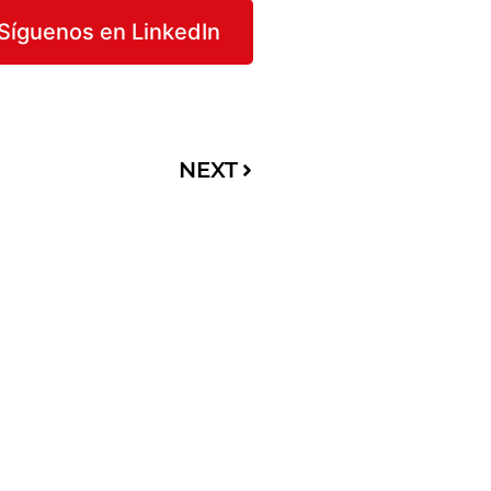
Síguenos en LinkedIn
NEXT
t details
# 32 – 56
n - Colombia
4)2321704