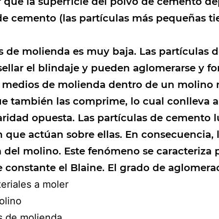
ar que la superficie del polvo de cemento d
 de cemento (las partículas más pequeñas ti
des de molienda es muy baja. Las partícula
ellar el blindaje y pueden aglomerarse y 
 medios de molienda dentro de un molino ro
 que también las comprime, lo cual conlleva 
olaridad opuesta. Las partículas de cemento
n que actúan sobre ellas. En consecuencia,
a del molino. Este fenómeno se caracteriza
constante el Blaine. El grado de aglomera
teriales a moler
olino
os de molienda