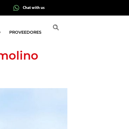
Chat with us
O
PROVEEDORES
 molino