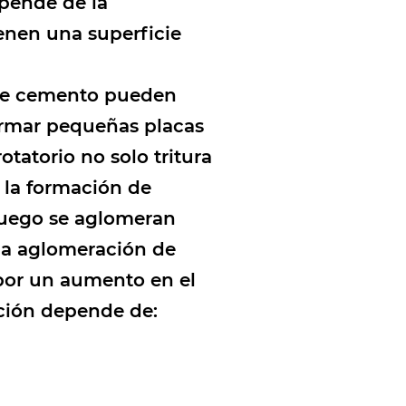
epende de la
enen una superficie
s de cemento pueden
formar pequeñas placas
tatorio no solo tritura
a la formación de
 luego se aglomeran
 la aglomeración de
 por un aumento en el
ción depende de: