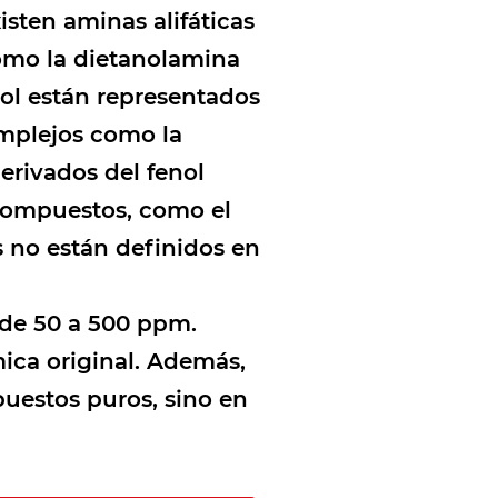
sten aminas alifáticas
como la dietanolamina
col están representados
omplejos como la
derivados del fenol
 compuestos, como el
s no están definidos en
 de 50 a 500 ppm.
ica original. Además,
uestos puros, sino en