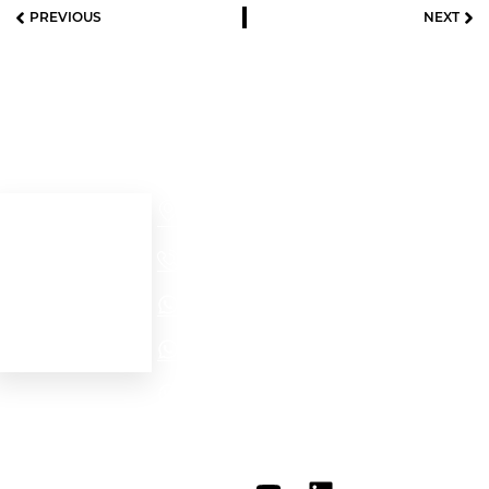
PREVIOUS
NEXT
Useful links
Contact details
Cra 52 # 32 – 56
Home
Medellín - Colombia
+57(604)2321704
Acerca de
Ver productos
NORTH AMERICA - EMEA WhatsApp
Contacto
LATAM WhatsApp
PROJECTS WhatsApp
Personal data protection
law (Habeas Data)
internationalsales@motofrenos.com.co