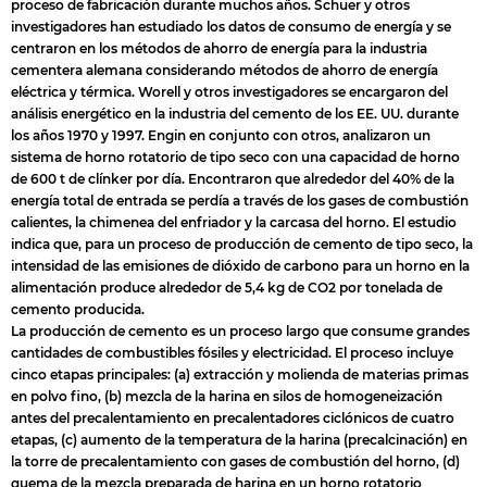
proceso de fabricación durante muchos años. Schuer y otros
investigadores han estudiado los datos de consumo de energía y se
centraron en los métodos de ahorro de energía para la industria
cementera alemana considerando métodos de ahorro de energía
eléctrica y térmica. Worell y otros investigadores se encargaron del
análisis energético en la industria del cemento de los EE. UU. durante
los años 1970 y 1997. Engin en conjunto con otros, analizaron un
sistema de horno rotatorio de tipo seco con una capacidad de horno
de 600 t de clínker por día. Encontraron que alrededor del 40% de la
energía total de entrada se perdía a través de los gases de combustión
calientes, la chimenea del enfriador y la carcasa del horno. El estudio
indica que, para un proceso de producción de cemento de tipo seco, la
intensidad de las emisiones de dióxido de carbono para un horno en la
alimentación produce alrededor de 5,4 kg de CO2 por tonelada de
cemento producida.
La producción de cemento es un proceso largo que consume grandes
cantidades de combustibles fósiles y electricidad. El proceso incluye
cinco etapas principales: (a) extracción y molienda de materias primas
en polvo fino, (b) mezcla de la harina en silos de homogeneización
antes del precalentamiento en precalentadores ciclónicos de cuatro
etapas, (c) aumento de la temperatura de la harina (precalcinación) en
la torre de precalentamiento con gases de combustión del horno, (d)
quema de la mezcla preparada de harina en un horno rotatorio