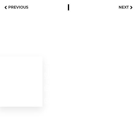
PREVIOUS
NEXT
Useful links
Contact details
Cra 52 # 32 – 56
Home
Medellín - Colombia
+57(604)2321704
Acerca de
Ver productos
NORTH AMERICA - EMEA WhatsApp
Contacto
LATAM WhatsApp
PROJECTS WhatsApp
Personal data protection
law (Habeas Data)
internationalsales@motofrenos.com.co